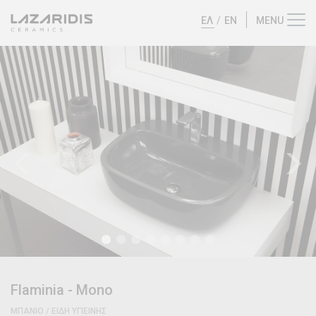
ΕΛ
/
EN
Flaminia
-
Mono
ΜΠΑΝΙΟ / ΕΙΔΗ ΥΓΙΕΙΝΗΣ