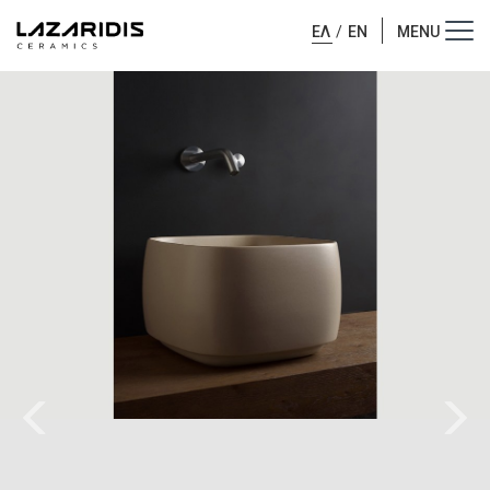
ΕΛ
/
EN