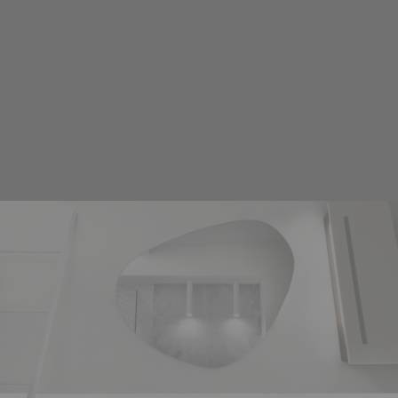
ορόφου με ευρύχωρο εξώστη (30 τ.μ.) και απέραντη θέα. Η όψη
διαμορφώνεται με τη χρήση λευκών όγκων και μεταλλικων
στοιχείων, ενώ οι περσίδες προσδίδουν ιδιωτικότητα και
διασκεδάζουν τη μονοτονία του λευκού. Ανάλογη είναι η προσέγγιση
στο εσωτερικό, με μεγάλα υαλοστάσια, φυσικά υλικά και minimal
αισθητική.
Project Architects : Digital Dome Architects
Interior Design : George Tsironas
" />