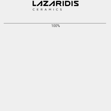
100%
Ethnikis Antistaseos 68, 55133 Kalamaria, Thessaloniki
2310